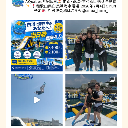
AQuaLooPが誕生
走る・跳ぶ・すべる目指せ全制覇
和歌山県白良浜海水浴場
2026年7月4日OPEN
予定
片男波会場はこちら @aqua_loop_