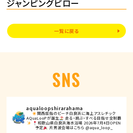
ジャンピングピロー
一覧に戻る
SNS
aqualoopshirarahama
関西屈指のビーチ白良浜に海上アスレチック
AQuaLooPが誕生
走る・跳ぶ・すべる目指せ全制覇
和歌山県白良浜海水浴場
2026年7月4日OPEN
予定
片男波会場はこちら @aqua_loop_