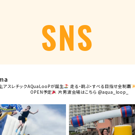
SNS
ama
アスレチックAQuaLooPが誕生
走る・跳ぶ・すべる目指せ全制覇
OPEN予定
片男波会場はこちら @aqua_loop_