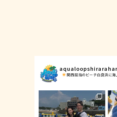
aqualoopshirarah
関西屈指のビーチ白良浜に海上