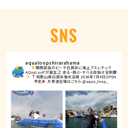
SNS
aqualoopshirarahama
関西屈指のビーチ白良浜に海上アスレチック
AQuaLooPが誕生
走る・跳ぶ・すべる目指せ全制覇
和歌山県白良浜海水浴場
2026年7月4日OPEN
予定
片男波会場はこちら @aqua_loop_