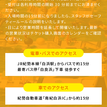
・受付は各利用時間の開始 30 分前までにお済ませく
ださい。
・入場時間の15分前になりましたら、スタッフがセーフ
ティールールの説明をいたします。
・日により営業時間を延長して開催いたします。最新
の営業状況はチケット購入画面のカレンダーをご確認
ください。
電車・バスでのアクセス
JR紀勢本線「白浜駅」からバスで約15分
最寄バス停「白良浜」下車 徒歩すぐ
車でのアクセス
紀勢自動車道「南紀白浜IC」から約15分