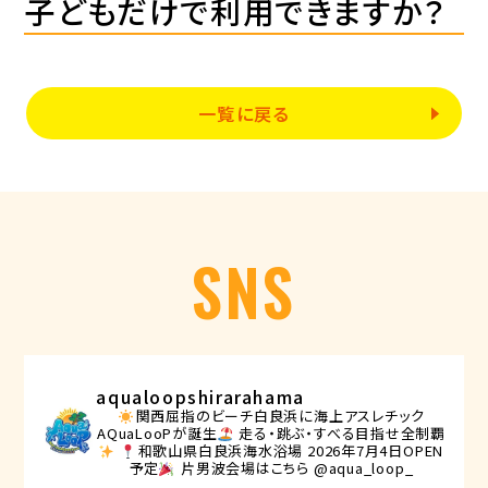
子どもだけで利用できますか？
一覧に戻る
SNS
aqualoopshirarahama
関西屈指のビーチ白良浜に海上アスレチック
AQuaLooPが誕生
走る・跳ぶ・すべる目指せ全制覇
和歌山県白良浜海水浴場
2026年7月4日OPEN
予定
片男波会場はこちら @aqua_loop_